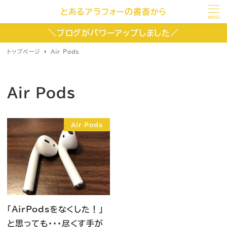
とあるアラフォーの書斎から
MENU
＼ブログがパワーアップしました／
トップページ
Air Pods
Air Pods
Air Pods
「AirPodsをなくした！」
と思っても・・・尽くす手が