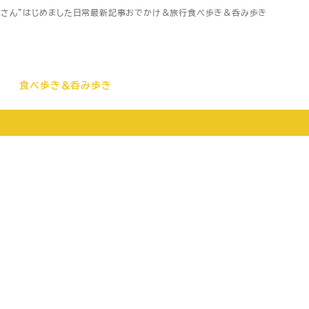
家さん”はじめました
日常
最新記事
おでかけ＆旅行
食べ歩き＆呑み歩き
食べ歩き＆呑み歩き