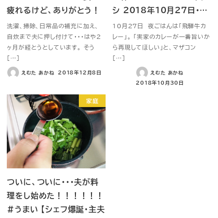
疲れるけど、ありがとう！
シ 2018年10月27日・…
洗濯、掃除、日常品の補充に加え、
10月27日 夜ごはんは「飛騨牛カ
自炊まで夫に押し付けて・・・はや2
レー」。 「実家のカレーが一番旨いか
ヶ月が経とうとしています。 そう
ら再現してほしい」と、マザコン
[…]
[…]
えむた あかね
2018年12月8日
えむた あかね
2018年10月30日
家庭
ついに、ついに・・・夫が料
理をし始めた！！！！！！
#うまい 【シェフ爆誕・主夫