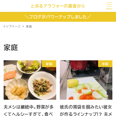
とあるアラフォーの書斎から
MENU
＼ブログがパワーアップしました／
トップページ
家庭
家庭
家庭
家庭
夫メシは継続中。野菜が多
彼氏の胃袋を掴みたい彼女
くてヘルシーすぎて、食べ
が作るラインナップ!? 夫メ