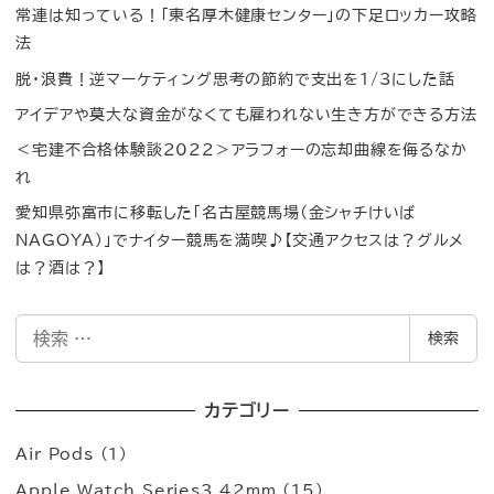
常連は知っている！「東名厚木健康センター」の下足ロッカー攻略
法
脱・浪費！逆マーケティング思考の節約で支出を1/3にした話
アイデアや莫大な資金がなくても雇われない生き方ができる方法
＜宅建不合格体験談2022＞アラフォーの忘却曲線を侮るなか
れ
愛知県弥富市に移転した「名古屋競馬場（金シャチけいば
NAGOYA）」でナイター競馬を満喫♪【交通アクセスは？グルメ
は？酒は？】
検
検索
索
カテゴリー
Air Pods
(1)
Apple Watch Series3 42mm
(15)