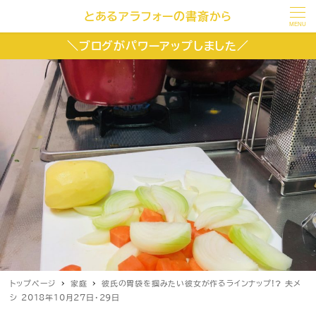
とあるアラフォーの書斎から
MENU
＼ブログがパワーアップしました／
トップページ
家庭
彼氏の胃袋を掴みたい彼女が作るラインナップ!? 夫メ
シ 2018年10月27日・29日