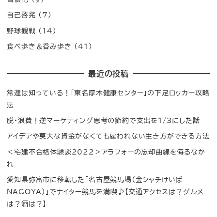
自己啓発
(7)
野球観戦
(14)
食べ歩き＆呑み歩き
(41)
最近の投稿
常連は知っている！「東名厚木健康センター」の下足ロッカー攻略
法
脱・浪費！逆マーケティング思考の節約で支出を1/3にした話
アイデアや莫大な資金がなくても雇われない生き方ができる方法
＜宅建不合格体験談2022＞アラフォーの忘却曲線を侮るなか
れ
愛知県弥富市に移転した「名古屋競馬場（金シャチけいば
NAGOYA）」でナイター競馬を満喫♪【交通アクセスは？グルメ
は？酒は？】