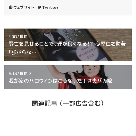
ウェブサイト
Twitter
古い投稿
弱さを見せることで、運が良くなる!? 心屋仁之助著
「強がらな…
新しい投稿
我が家のハロウィンはこうなった！#夫バカ嫁
関連記事 （一部広告含む）