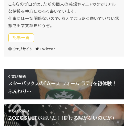
こちらのブログは、ただの個人の感想やマニアックでリアル
な情報を中心にゆるく書いています。
仕事には一切関係ないので、あえてまったく磨いていない状
態で出す文章をどうぞ。
記事一覧
ウェブサイト
Twitter
古い投稿
スターバックスの「ムース フォーム ラテ」を初体験！
ふんわり…
新しい投稿
ZOZOSUITが届いた！(開ける暇がないのだが)