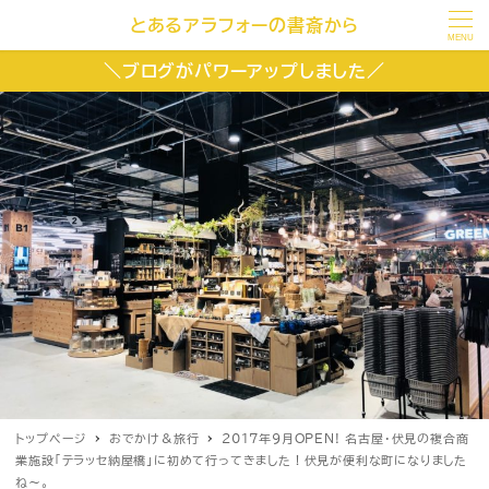
とあるアラフォーの書斎から
MENU
＼ブログがパワーアップしました／
トップページ
おでかけ＆旅行
2017年9月OPEN! 名古屋・伏見の複合商
業施設「テラッセ納屋橋」に初めて行ってきました！伏見が便利な町になりました
ね〜。