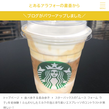
とあるアラフォーの書斎から
MENU
＼ブログがパワーアップしました／
トップページ
食べ歩き＆呑み歩き
スターバックスの「ムース フォーム ラ
テ」を初体験！ふんわりしたミルクの泡とほろ苦いエスプレッソのコントラストが美
味しい！