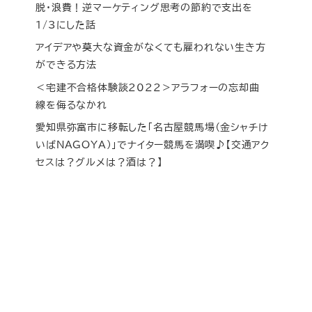
脱・浪費！逆マーケティング思考の節約で支出を
1/3にした話
アイデアや莫大な資金がなくても雇われない生き方
ができる方法
＜宅建不合格体験談2022＞アラフォーの忘却曲
線を侮るなかれ
愛知県弥富市に移転した「名古屋競馬場（金シャチけ
いばNAGOYA）」でナイター競馬を満喫♪【交通アク
セスは？グルメは？酒は？】