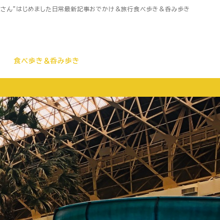
家さん”はじめました
日常
最新記事
おでかけ＆旅行
食べ歩き＆呑み歩き
食べ歩き＆呑み歩き