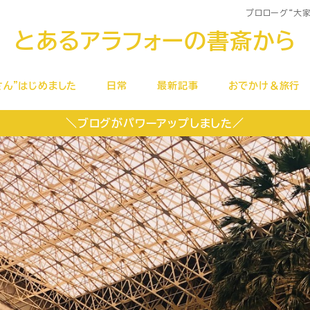
プロローグ
“大
とあるアラフォーの書斎から
さん”はじめました
日常
最新記事
おでかけ＆旅行
＼ブログがパワーアップしました／