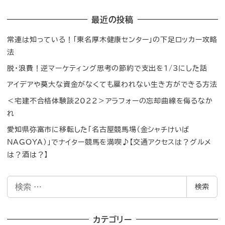
最近の投稿
常連は知っている！「東名厚木健康センター」の下足ロッカー攻略
法
脱・浪費！逆マーケティング思考の節約で支出を1/3にした話
アイデアや莫大な資金がなくても雇われない生き方ができる方法
＜宅建不合格体験談2022＞アラフォーの忘却曲線を侮るなか
れ
愛知県弥富市に移転した「名古屋競馬場（金シャチけいば
NAGOYA）」でナイター競馬を満喫♪【交通アクセスは？グルメ
は？酒は？】
検
検索
索
カテゴリー