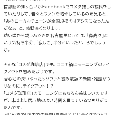
首都圏の知り合いがFacebookでコメダ推しの投稿をし
ていたりして、着々とファンを増やしているのを見ると、
「あのローカルチェーンが全国規模のオアシスになったん
だなあ」と、感慨深くなります。
幼い頃から親しんできた名古屋民としては、「鼻高々」と
いう気持ち半分、「寂しさ」半分といったところでしょう
か。
そんな「コメダ珈琲店」でも、コロナ禍にモーニングのテイ
クアウトを初めたようです。
居心地の良いゆったりソファと読み放題の新聞・雑誌がウ
リなのに、テイクアウト！？
「コメダ珈琲店」のモーニングはもちろん美味しいのです
が、味以上に居心地のよい時間を買っているつもりだっ
たんです。
同じ価格で「店内での時間」を得られないテイクアウトは、