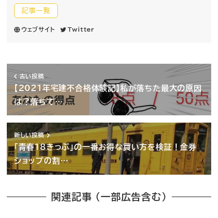
記事一覧
ウェブサイト
Twitter
古い投稿
【2021年宅建不合格体験記】私が落ちた最大の原因
は？落ちて…
新しい投稿
「青春18きっぷ」の一番お得な買い方を検証！金券
ショップの割…
関連記事 （一部広告含む）