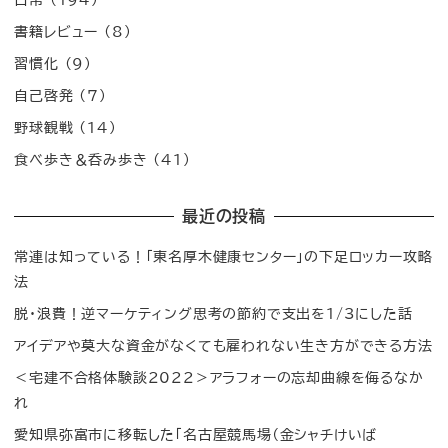
書籍レビュー
(8)
習慣化
(9)
自己啓発
(7)
野球観戦
(14)
食べ歩き＆呑み歩き
(41)
最近の投稿
常連は知っている！「東名厚木健康センター」の下足ロッカー攻略
法
脱・浪費！逆マーケティング思考の節約で支出を1/3にした話
アイデアや莫大な資金がなくても雇われない生き方ができる方法
＜宅建不合格体験談2022＞アラフォーの忘却曲線を侮るなか
れ
愛知県弥富市に移転した「名古屋競馬場（金シャチけいば