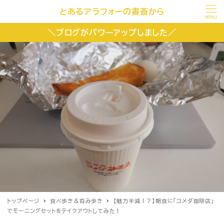
とあるアラフォーの書斎から
MENU
＼ブログがパワーアップしました／
トップページ
食べ歩き＆呑み歩き
【魅力半減！？】朝食に「コメダ珈琲店」
でモーニングセットをテイクアウトしてみた！