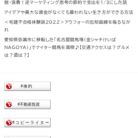
脱・浪費！逆マーケティング思考の節約で支出を1/3にした話
アイデアや莫大な資金がなくても雇われない生き方ができる方法
＜宅建不合格体験談2022＞アラフォーの忘却曲線を侮るなか
れ
愛知県弥富市に移転した「名古屋競馬場（金シャチけいば
NAGOYA）」でナイター競馬を満喫♪【交通アクセスは？グルメ
は？酒は？】