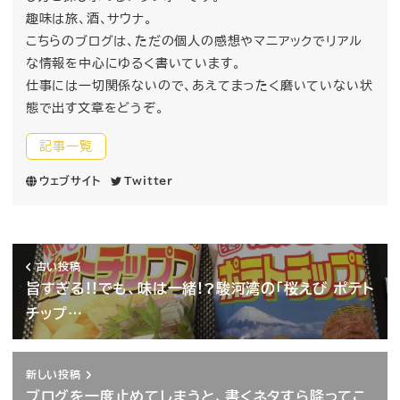
趣味は旅、酒、サウナ。
こちらのブログは、ただの個人の感想やマニアックでリアル
な情報を中心にゆるく書いています。
仕事には一切関係ないので、あえてまったく磨いていない状
態で出す文章をどうぞ。
記事一覧
ウェブサイト
Twitter
古い投稿
旨すぎる!!でも、味は一緒!?駿河湾の「桜えび ポテト
チップ…
新しい投稿
ブログを一度止めてしまうと、書くネタすら降ってこ