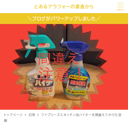
とあるアラフォーの書斎から
MENU
＼ブログがパワーアップしました／
トップページ
日常
ファブリーズとキッチン泡ハイターを間違えてかけた悲
劇