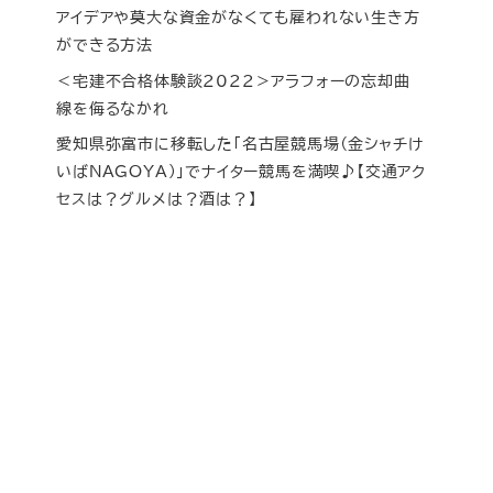
アイデアや莫大な資金がなくても雇われない生き方
ができる方法
＜宅建不合格体験談2022＞アラフォーの忘却曲
線を侮るなかれ
愛知県弥富市に移転した「名古屋競馬場（金シャチけ
いばNAGOYA）」でナイター競馬を満喫♪【交通アク
セスは？グルメは？酒は？】