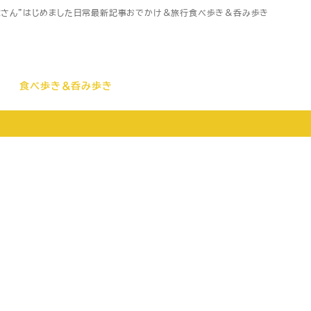
家さん”はじめました
日常
最新記事
おでかけ＆旅行
食べ歩き＆呑み歩き
食べ歩き＆呑み歩き