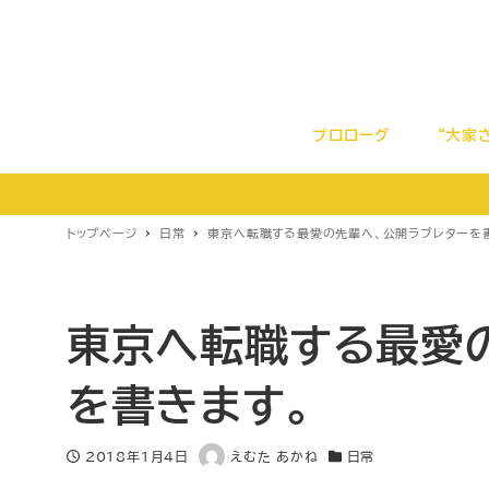
プロローグ
“大家
トップページ
日常
東京へ転職する最愛の先輩へ、公開ラブレターを
東京へ転職する最愛
を書きます。
2018年1月4日
えむた あかね
日常
投稿日
著
カテゴリー