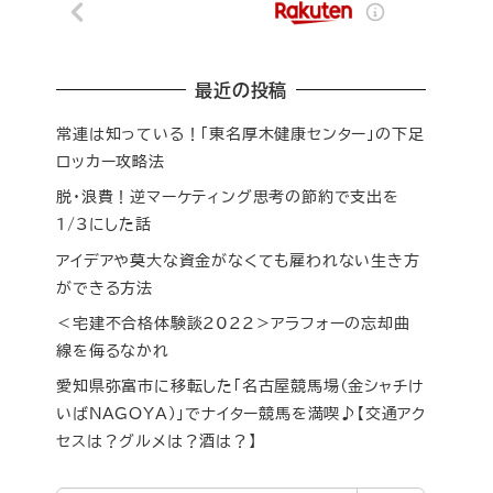
最近の投稿
常連は知っている！「東名厚木健康センター」の下足
ロッカー攻略法
脱・浪費！逆マーケティング思考の節約で支出を
1/3にした話
アイデアや莫大な資金がなくても雇われない生き方
ができる方法
＜宅建不合格体験談2022＞アラフォーの忘却曲
線を侮るなかれ
愛知県弥富市に移転した「名古屋競馬場（金シャチけ
いばNAGOYA）」でナイター競馬を満喫♪【交通アク
セスは？グルメは？酒は？】