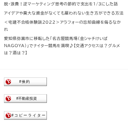
脱・浪費！逆マーケティング思考の節約で支出を1/3にした話
アイデアや莫大な資金がなくても雇われない生き方ができる方法
＜宅建不合格体験談2022＞アラフォーの忘却曲線を侮るなか
れ
愛知県弥富市に移転した「名古屋競馬場（金シャチけいば
NAGOYA）」でナイター競馬を満喫♪【交通アクセスは？グルメ
は？酒は？】