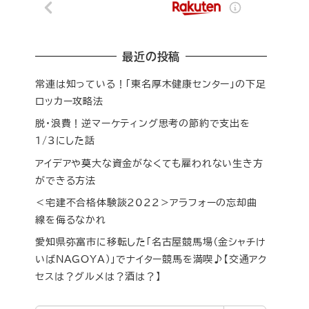
最近の投稿
常連は知っている！「東名厚木健康センター」の下足
ロッカー攻略法
脱・浪費！逆マーケティング思考の節約で支出を
1/3にした話
アイデアや莫大な資金がなくても雇われない生き方
ができる方法
＜宅建不合格体験談2022＞アラフォーの忘却曲
線を侮るなかれ
愛知県弥富市に移転した「名古屋競馬場（金シャチけ
いばNAGOYA）」でナイター競馬を満喫♪【交通アク
セスは？グルメは？酒は？】