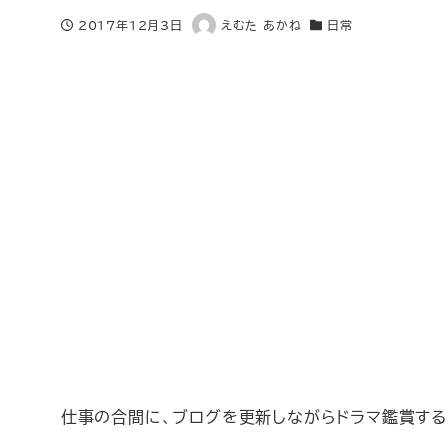
2017年12月3日
えむた あかね
日常
投稿日
著
カテゴリー
者
仕事の合間に、ブログを更新しながらドラマ鑑賞する