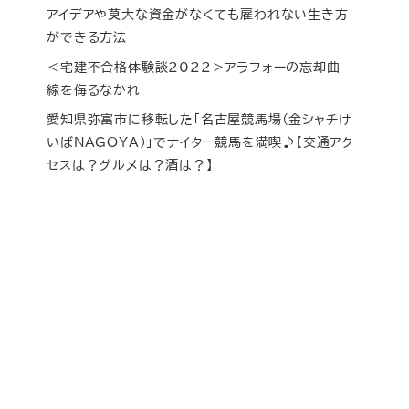
アイデアや莫大な資金がなくても雇われない生き方
ができる方法
＜宅建不合格体験談2022＞アラフォーの忘却曲
線を侮るなかれ
愛知県弥富市に移転した「名古屋競馬場（金シャチけ
いばNAGOYA）」でナイター競馬を満喫♪【交通アク
セスは？グルメは？酒は？】