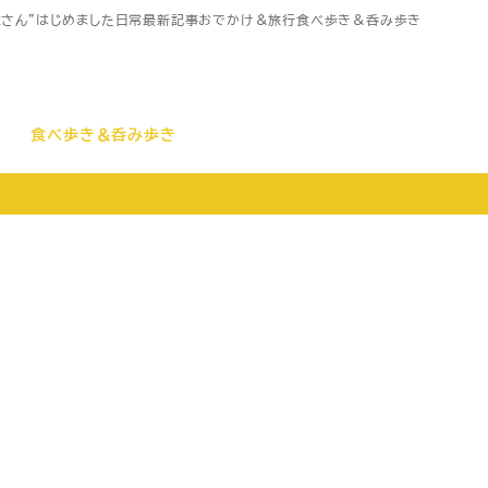
家さん”はじめました
日常
最新記事
おでかけ＆旅行
食べ歩き＆呑み歩き
食べ歩き＆呑み歩き