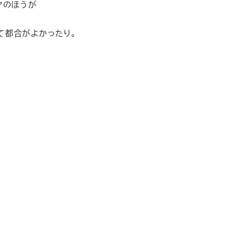
マのほうが
て都合がよかったり。
。