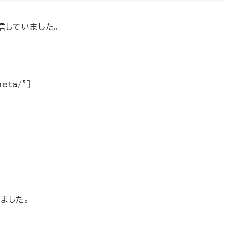
信していました。
heta/”]
ました。