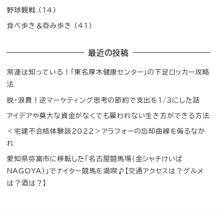
野球観戦
(14)
食べ歩き＆呑み歩き
(41)
最近の投稿
常連は知っている！「東名厚木健康センター」の下足ロッカー攻略
法
脱・浪費！逆マーケティング思考の節約で支出を1/3にした話
アイデアや莫大な資金がなくても雇われない生き方ができる方法
＜宅建不合格体験談2022＞アラフォーの忘却曲線を侮るなか
れ
愛知県弥富市に移転した「名古屋競馬場（金シャチけいば
NAGOYA）」でナイター競馬を満喫♪【交通アクセスは？グルメ
は？酒は？】