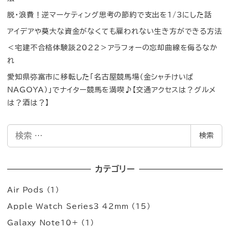
脱・浪費！逆マーケティング思考の節約で支出を1/3にした話
アイデアや莫大な資金がなくても雇われない生き方ができる方法
＜宅建不合格体験談2022＞アラフォーの忘却曲線を侮るなか
れ
愛知県弥富市に移転した「名古屋競馬場（金シャチけいば
NAGOYA）」でナイター競馬を満喫♪【交通アクセスは？グルメ
は？酒は？】
検
検索
索
カテゴリー
Air Pods
(1)
Apple Watch Series3 42mm
(15)
Galaxy Note10+
(1)